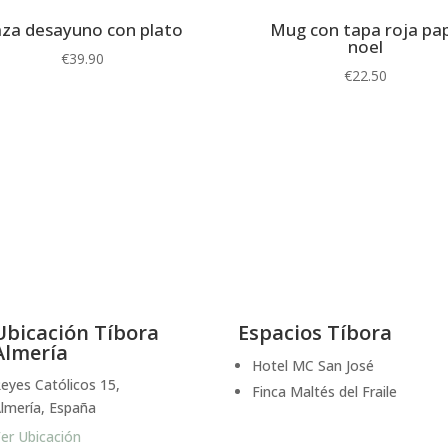
za desayuno con plato
Mug con tapa roja pa
noel
€
39.90
€
22.50
Ubicación Tíbora
Espacios Tíbora
Almería
Hotel MC San José
eyes Católicos 15,
Finca Maltés del Fraile
lmería, España
er Ubicación