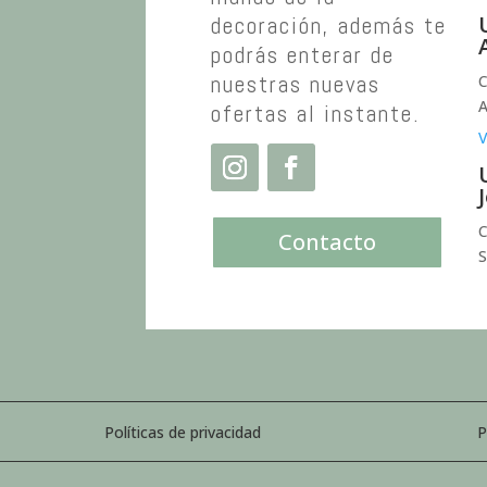
decoración, además te
podrás enterar de
nuestras nuevas
C
A
ofertas al instante.
V
C
Contacto
S
Políticas de privacidad
P