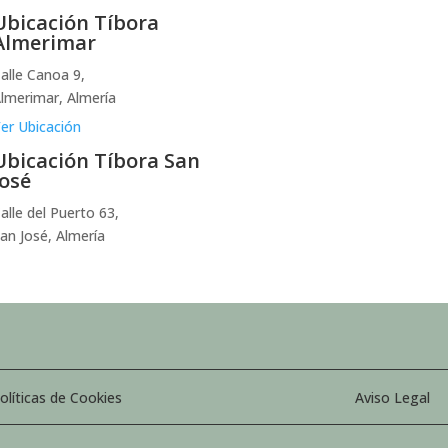
Ubicación Tíbora
Almerimar
alle Canoa 9,
lmerimar, Almería
er Ubicación
Ubicación Tíbora San
José
alle del Puerto 63,
an José, Almería
olíticas de Cookies
Aviso Legal