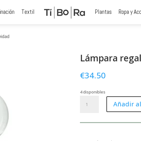
inación
Textil
Plantas
Ropa y Ac
vidad
Lámpara regal
€
34.50
4 disponibles
Lámpara
Añadir al
regalos
navidad
cantidad