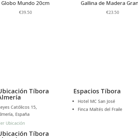
Globo Mundo 20cm
Gallina de Madera Gra
€
39.50
€
23.50
Ubicación Tíbora
Espacios Tíbora
Almería
Hotel MC San José
eyes Católicos 15,
Finca Maltés del Fraile
lmería, España
er Ubicación
Ubicación Tíbora