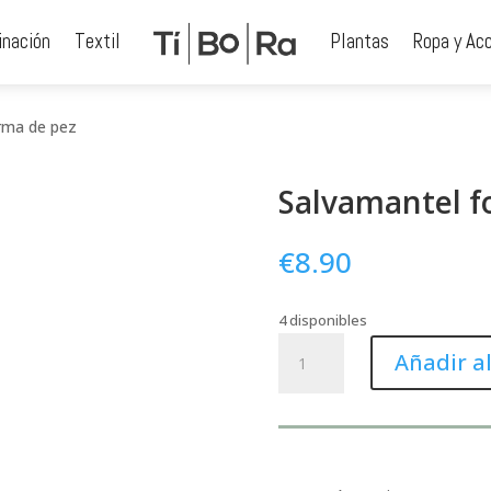
inación
Textil
Plantas
Ropa y Ac
rma de pez
Salvamantel f
€
8.90
4 disponibles
Salvamantel
Añadir al
forma
de
pez
cantidad