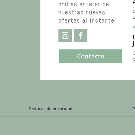
podrás enterar de
nuestras nuevas
C
A
ofertas al instante.
V
C
Contacto
S
Políticas de privacidad
P