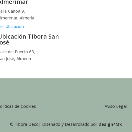
Almerimar
alle Canoa 9,
lmerimar, Almería
er Ubicación
Ubicación Tíbora San
José
alle del Puerto 63,
an José, Almería
olíticas de Cookies
Aviso Legal
© Tibora Deco| Diseñado y Desarrollado por
Design4MK