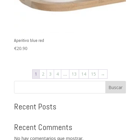
Aperitivo blue red
€
20.90
1
2
3
4
…
13
14
15
→
Buscar
Recent Posts
Recent Comments
No hay comentarios que mostrar.