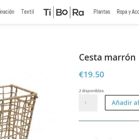
inación
Textil
Plantas
Ropa y Ac
Cesta marrón
€
19.50
2 disponibles
Cesta
Añadir al
marrón
cantidad