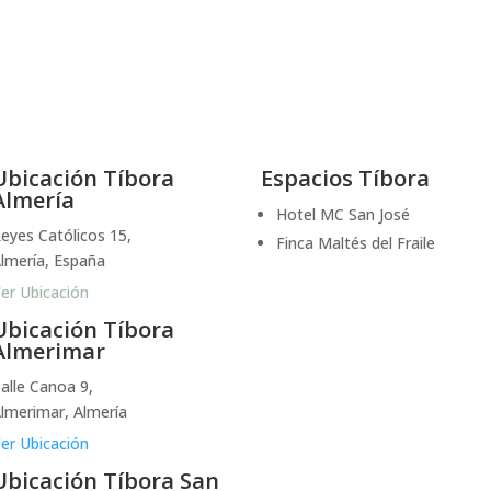
Ubicación Tíbora
Espacios Tíbora
Almería
Hotel MC San José
eyes Católicos 15,
Finca Maltés del Fraile
lmería, España
er Ubicación
Ubicación Tíbora
Almerimar
alle Canoa 9,
lmerimar, Almería
er Ubicación
Ubicación Tíbora San