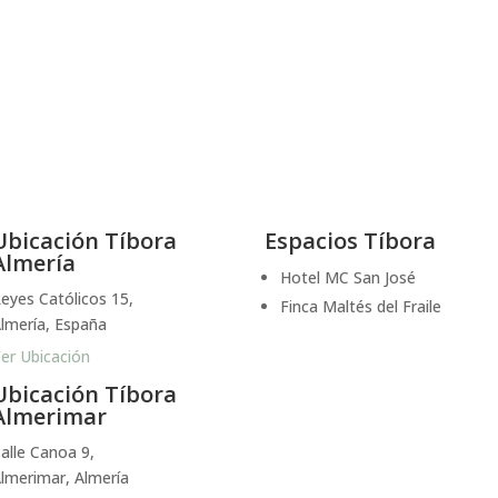
Ubicación Tíbora
Espacios Tíbora
Almería
Hotel MC San José
eyes Católicos 15,
Finca Maltés del Fraile
lmería, España
er Ubicación
Ubicación Tíbora
Almerimar
alle Canoa 9,
lmerimar, Almería