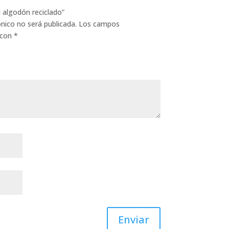
d algodón reciclado”
ónico no será publicada.
Los campos
 con
*
Enviar