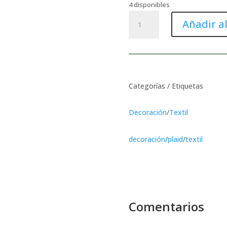
4 disponibles
Plaid
Añadir al
algodón
reciclado
cantidad
Categorías / Etiquetas
Decoración
/
Textil
decoración
/
plaid
/
textil
Comentarios