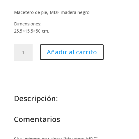
Macetero de pie, MDF madera negro.
Dimensiones:
25.5×15.5×50 cm.
Macetero
Añadir al carrito
MDF
cantidad
Descripción:
Comentarios
Sé el primero en valorar “Macetero MDF”