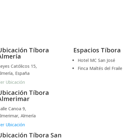
Ubicación Tíbora
Espacios Tíbora
Almería
Hotel MC San José
eyes Católicos 15,
Finca Maltés del Fraile
lmería, España
er Ubicación
Ubicación Tíbora
Almerimar
alle Canoa 9,
lmerimar, Almería
er Ubicación
Ubicación Tíbora San