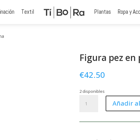
inación
Textil
Plantas
Ropa y Ac
na
Figura pez en
€
42.50
2 disponibles
Figura
Añadir al
pez
en
peana
cantidad