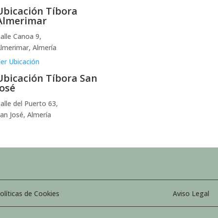
Ubicación Tíbora
Almerimar
alle Canoa 9,
lmerimar, Almería
er Ubicación
Ubicación Tíbora San
José
alle del Puerto 63,
an José, Almería
olíticas de Cookies
Aviso Legal