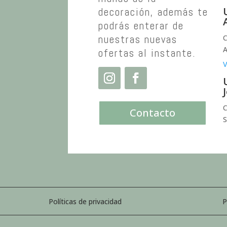
decoración, además te
podrás enterar de
nuestras nuevas
C
A
ofertas al instante.
V
C
Contacto
S
Políticas de privacidad
P