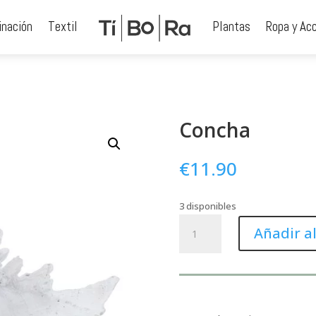
inación
Textil
Plantas
Ropa y Ac
Concha
€
11.90
3 disponibles
Concha
Añadir al
cantidad