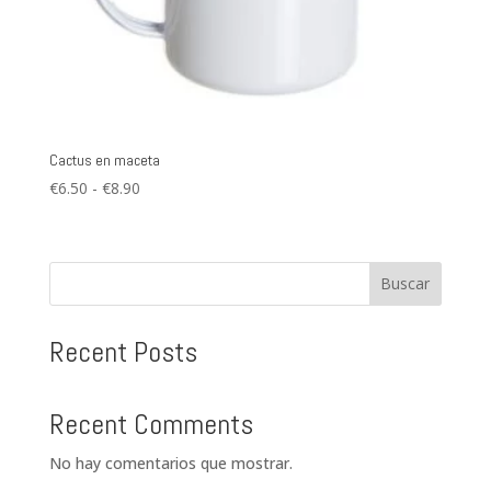
Cactus en maceta
Rango
€
6.50
-
€
8.90
de
precios:
desde
Buscar
€6.50
hasta
€8.90
Recent Posts
Recent Comments
No hay comentarios que mostrar.