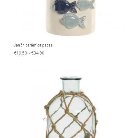
Jarrón cerámica peces
Rango
€
19.50
-
€
34.90
de
precios:
desde
€19.50
hasta
€34.90