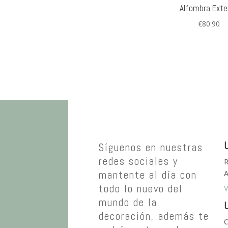
Alfombra Exter
€
80.90
U
Síguenos en nuestras
redes sociales y
R
mantente al día con
A
todo lo nuevo del
V
mundo de la
U
decoración, además te
C