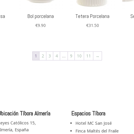
esa
Bol porcelana
Tetera Porcelana
S
€
9.90
€
31.50
1
2
3
4
…
9
10
11
→
bicación Tíbora Almería
Espacios Tíbora
eyes Católicos 15,
Hotel MC San José
lmería, España
Finca Maltés del Fraile