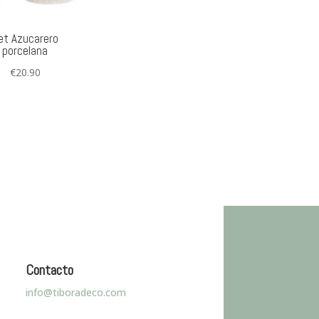
et Azucarero
porcelana
€
20.90
Contacto
info@tiboradeco.com