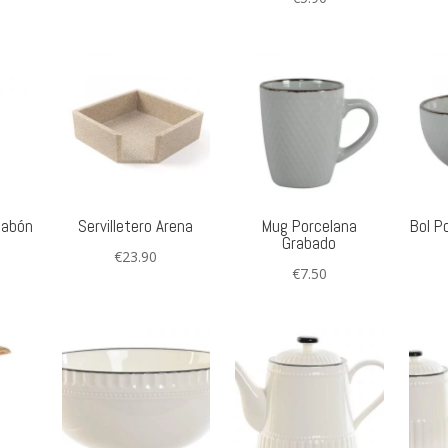
jabón
Servilletero Arena
Mug Porcelana
Bol P
Grabado
€
23.90
€
7.50