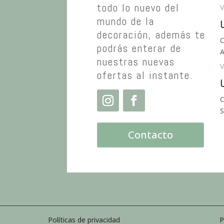
todo lo nuevo del
V
mundo de la
U
decoración, además te
C
podrás enterar de
A
nuestras nuevas
V
ofertas al instante.
U
C
S
Contacto
Políticas de privacidad
P