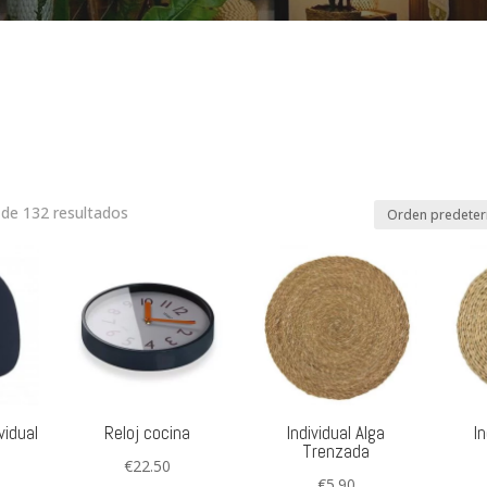
de 132 resultados
vidual
Reloj cocina
Individual Alga
In
Trenzada
€
22.50
€
5.90