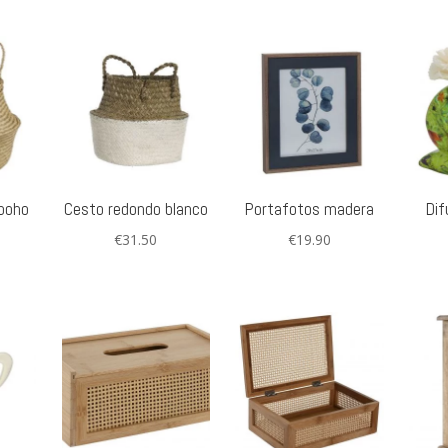
boho
Cesto redondo blanco
Portafotos madera
Dif
€
31.50
€
19.90