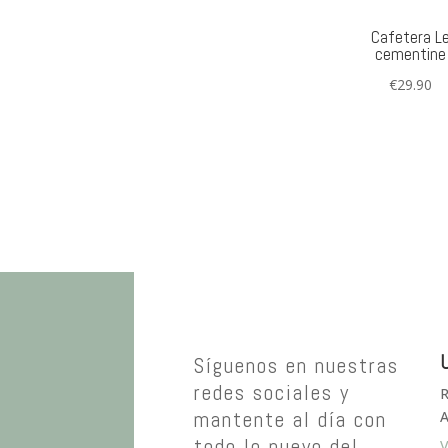
Cafetera L
cementine
€
29.90
U
Síguenos en nuestras
redes sociales y
R
mantente al día con
A
todo lo nuevo del
V