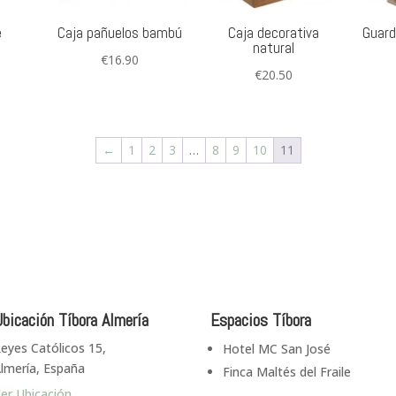
e
Caja pañuelos bambú
Caja decorativa
Guard
natural
€
16.90
€
20.50
←
1
2
3
…
8
9
10
11
bicación Tíbora Almería
Espacios Tíbora
eyes Católicos 15,
Hotel MC San José
lmería, España
Finca Maltés del Fraile
er Ubicación