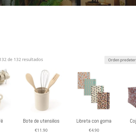
32 de 132 resultados
fé
Bote de utensilios
Libreta con goma
Coj
€
11.90
€
4.90