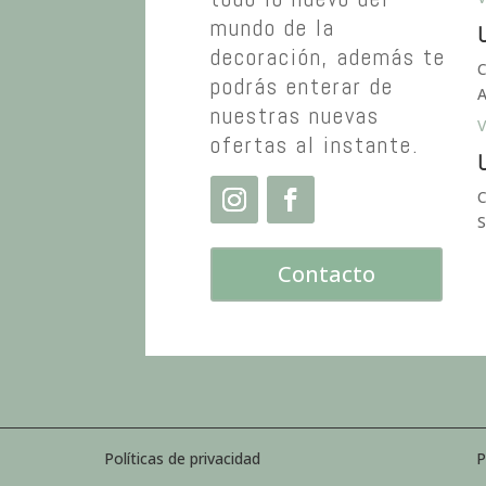
mundo de la
U
decoración, además te
C
podrás enterar de
A
nuestras nuevas
V
ofertas al instante.
U
C
S
Contacto
Políticas de privacidad
P