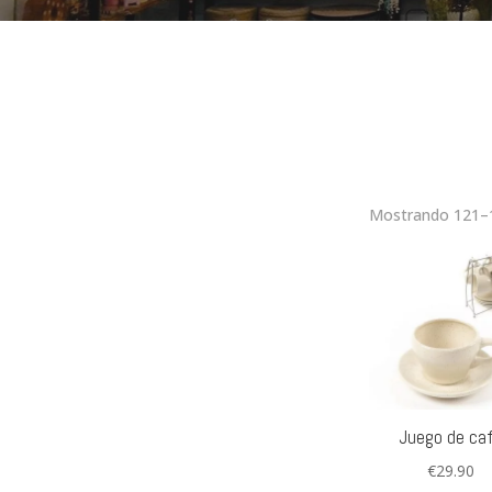
Mostrando 121–1
Juego de ca
€
29.90